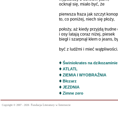
ocknął się, miało być, że
pierwsza fraza jak szczyt konopi
to, co poniżej, niech się płoży,
położy, aż kiedy przyjdą trudne 
i osy latają coraz niżej, piesek
biegł i szarpnął kłem o jeans, b
być z ludźmi i mieć wątpliwości
♦
Świniokrates na dzikozaminie
♦
ATLATL
♦
ZIEMIA I WYOBRAŹNIA
♦
Błczarz
♦
JEZDNIA
♦
Zimne zero
Fundacja Literatury w Internecie
Copyright © 2007 - 2026