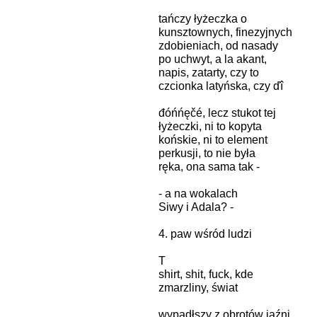
tańczy łyżeczka o
kunsztownych, finezyjnych
zdobieniach, od nasady
po uchwyt, a la akant,
napis, zatarty, czy to
czcionka latyńska, czy ďî
đóńńęčé, lecz stukot tej
łyżeczki, ni to kopyta
końskie, ni to element
perkusji, to nie była
ręka, ona sama tak -
- a na wokalach
Siwy i Adala? -
4. paw wśród ludzi
T
shirt, shit, fuck, kde
zmarzliny, świat
wypadłszy z obrotów jaźni,