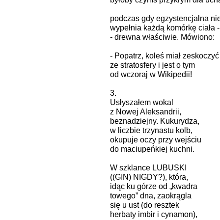
podczas gdy egzystencjalna n
wypełnia każdą komórkę ciała -
- drewna właściwie. Mówiono:
- Popatrz, koleś miał zeskoczyć
ze stratosfery i jest o tym
od wczoraj w Wikipedii!
3.
Usłyszałem wokal
z Nowej Aleksandrii,
beznadziejny. Kukurydza,
w liczbie trzynastu kolb,
okupuje oczy przy wejściu
do maciupeńkiej kuchni.
W szklance LUBUSKI
((GIN) NIGDY?), która,
idąc ku górze od „kwadra
towego” dna, zaokrągla
się u ust (do resztek
herbaty imbir i cynamon),