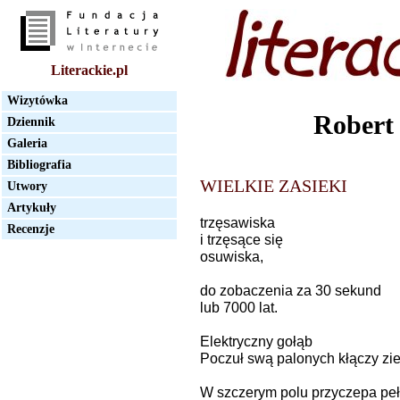
Literackie.pl
Wizytówka
Robert
Dziennik
Galeria
Bibliografia
WIELKIE ZASIEKI
Utwory
Artykuły
trzęsawiska
Recenzje
i trzęsące się
osuwiska,
do zobaczenia za 30 sekund
lub 7000 lat.
Elektryczny gołąb
Poczuł swą palonych kłączy zi
W szczerym polu przyczepa pełn