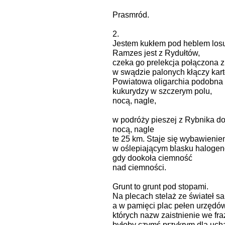
Prasmród.
2.
Jestem kukłem pod heblem los
Ramzes jest z Rydułtów,
czeka go prelekcja połączona z 
w swądzie palonych kłączy karto
Powiatowa oligarchia podobna
kukurydzy w szczerym polu,
nocą, nagle,
w podróży pieszej z Rybnika do
nocą, nagle
te 25 km. Staje się wybawieni
w oślepiającym blasku haloge
gdy dookoła ciemność
nad ciemności.
Grunt to grunt pod stopami.
Na plecach stelaż ze świateł 
a w pamięci plac pełen urzędów
których nazw zaistnienie we fra
byłoby czymś przykrym dla uch