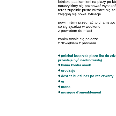
letnisko pas kamieni na plaży po kt
nauczyliśmy się poznawać wysokoś
teraz zupełnie puste wkrótce się za
zalęgną się nowe sytuacje
powinniśmy przegnać to chamstwo
co się zjeżdża w weekend
z powrotem do miast
zanim trwale cię połączę
z dźwiękiem z pasmem
♦
(michał kasprzak pisze list do z
przestaje być neolingwistą)
♦
koma kontra amok
♦
urodzaje
♦
deszcz budzi nas po raz czwarty
♦
er
♦
mono
♦
musique d’ameublement