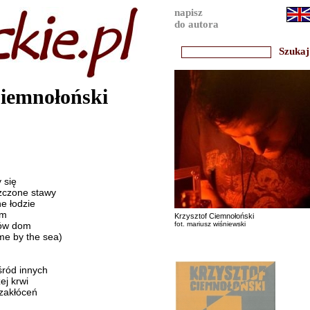
napisz
do autora
Ciemnołoński
 się
szczone stawy
e łodzie
ym
Krzysztof Ciemnołoński
gów dom
fot. mariusz wiśniewski
me by the sea)
śród innych
ej krwi
zakłóceń