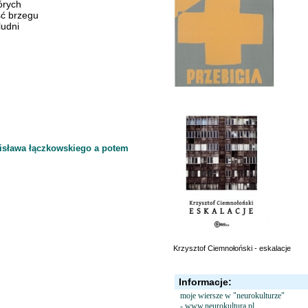
órych
ć brzegu
ludni
dzisława łączkowskiego a potem
Krzysztof Ciemnołoński - eskalacje
Informacje:
moje wiersze w "neurokulturze"
- www.neurokultura.pl