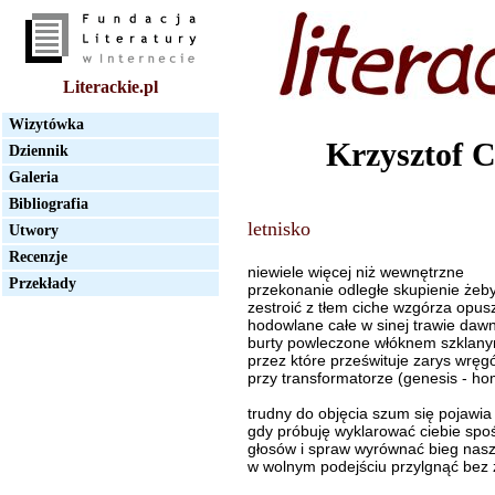
Literackie.pl
Wizytówka
Krzysztof 
Dziennik
Galeria
Bibliografia
letnisko
Utwory
Recenzje
niewiele więcej niż wewnętrzne
Przekłady
przekonanie odległe skupienie żeby
zestroić z tłem ciche wzgórza opu
hodowlane całe w sinej trawie dawn
burty powleczone włóknem szklan
przez które prześwituje zarys wrę
przy transformatorze (genesis - ho
trudny do objęcia szum się pojawia
gdy próbuję wyklarować ciebie spo
głosów i spraw wyrównać bieg nasz
w wolnym podejściu przylgnąć bez 