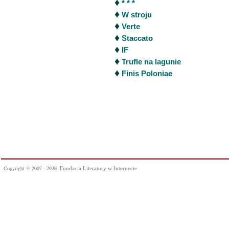
♦
* * *
♦
W stroju
♦
Verte
♦
Staccato
♦
IF
♦
Trufle na lagunie
♦
Finis Poloniae
Fundacja Literatury w Internecie
Copyright © 2007 - 2026