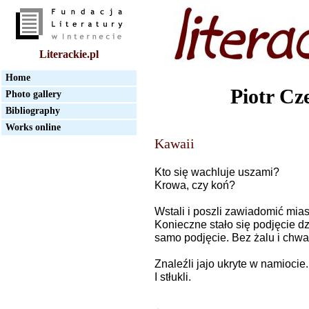
Literackie.pl
Home
Piotr Cz
Photo gallery
Bibliography
Works online
Kawaii
Kto się wachluje uszami?
Krowa, czy koń?
Wstali i poszli zawiadomić mias
Konieczne stało się podjęcie dz
samo podjęcie. Bez żalu i chwa
Znaleźli jajo ukryte w namiocie.
I stłukli.