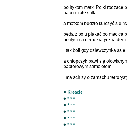
politykom matki Polki rodzące 
nabrzmiałe sutki
a matkom będzie kurczyć się m
będą z bólu płakać bo macica p
polityczna demokratyczna dem
i tak boli gdy dziewczynka ssie
a chłopczyk bawi się ołowiany
papierowym samolotem
i ma schizy o zamachu terrorys
♦
Kreacje
♦
* * *
♦
* * *
♦
* * *
♦
* * *
♦
* * *