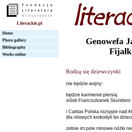
Literackie.pl
Home
Genowefa J
Photo gallery
Bibliography
Fijał
Works online
Rodzą się dziewczynki
nie będzie wojny:
będzie karmienie piersią
sióstr Franciszkanek Służebnic
i Caritas Polska rozsypie nad 
dla nilowych krokodyli bo dziec
zetnie im pole minowe nóżki n