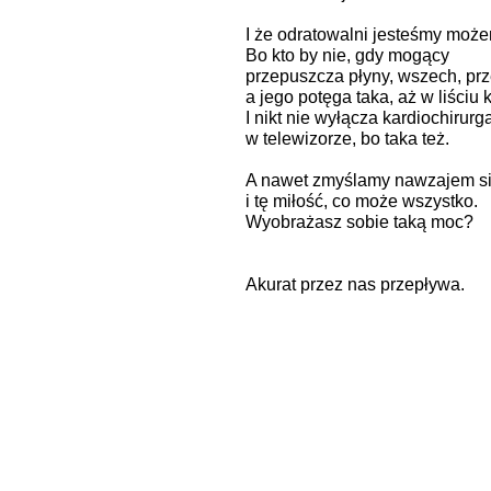
I że odratowalni jesteśmy moż
Bo kto by nie, gdy mogący
przepuszcza płyny, wszech, prz
a jego potęga taka, aż w liściu 
I nikt nie wyłącza kardiochirurg
w telewizorze, bo taka też.
A nawet zmyślamy nawzajem si
i tę miłość, co może wszystko.
Wyobrażasz sobie taką moc?
Akurat przez nas przepływa.