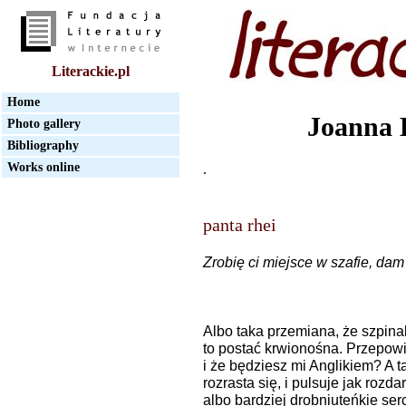
Literackie.pl
Home
Joanna 
Photo gallery
Bibliography
Works online
.
panta rhei
Zrobię ci miejsce w szafie, da
Albo taka przemiana, że szpinak
to postać krwionośna. Przepowi
i że będziesz mi Anglikiem? A t
rozrasta się, i pulsuje jak rozda
albo bardziej drobniuteńkie serc