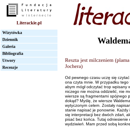
Literackie.pl
Wizytówka
Waldema
Dziennik
Galeria
Bibliografia
Reszta jest milczeniem (plam
Utwory
Jochera)
Recenzje
Od pewnego czasu uczę się czytać 
ona czyta mnie. W przypadku tego t
abym mógł odczytać trop wpisany w 
niczego nie można oddzielić, nie m
wiersze są fragmentami spójnego pr
dokąd? Myślę, że wiersze Waldemar
wytyczonym celem. Zostały napisane
stanie napisać je ponownie. Każdy i
się interpretacji bez dwóch zdań, 
pisać bez końca. Tutaj odniesienie 
wydziwień. Mam przed sobą konkret,