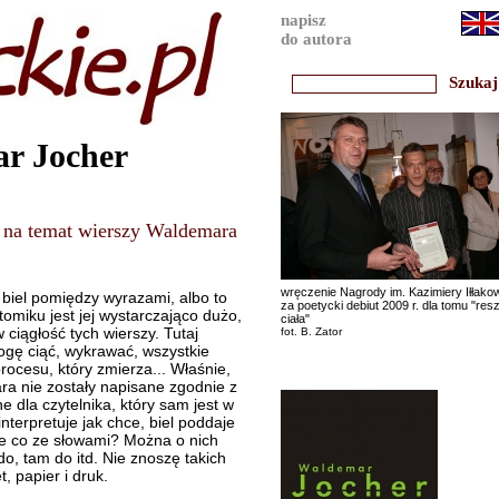
napisz
do autora
r Jocher
a na temat wierszy Waldemara
wręczenie Nagrody im. Kazimiery Iłłak
biel pomiędzy wyrazami, albo to
za poetycki debiut 2009 r. dla tomu "res
omiku jest jej wystarczająco dużo,
ciała"
ciągłość tych wierszy. Tutaj
fot. B. Zator
ogę ciąć, wykrawać, wszystkie
ocesu, który zmierza... Właśnie,
a nie zostały napisane zgodnie z
 dla czytelnika, który sam jest w
nterpretuje jak chce, biel poddaje
ale co ze słowami? Można o nich
do, tam do itd. Nie znoszę takich
 papier i druk.