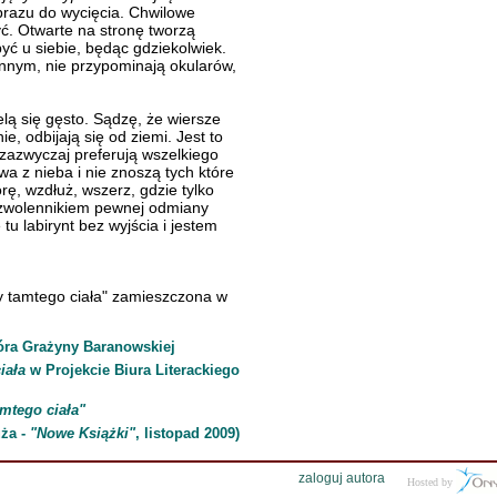
brazu do wycięcia. Chwilowe
. Otwarte na stronę tworzą
być u siebie, będąc gdziekolwiek.
innym, nie przypominają okularów,
lą się gęsto. Sądzę, że wiersze
e, odbijają się od ziemi. Jest to
 zazwyczaj preferują wszelkiego
wa z nieba i nie znoszą tych które
rę, wzdłuż, wszerz, gdzie tylko
t zwolennikiem pewnej odmiany
tu labirynt bez wyjścia i jestem
ty tamtego ciała" zamieszczona w
ióra Grażyny Baranowskiej
iała
w Projekcie Biura Literackiego
amtego ciała"
uża -
"Nowe Książki"
, listopad 2009)
zaloguj autora
Hosted by