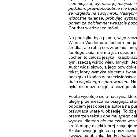
ciemniejszej; wyznacz jej miejsce i
pędzlem; prawdopodobnie nie będz
ze względu na swój mrok. Następnie
widoczne niuanse, próbując wyznac
potem za półciemne; wreszcie pozost
Courbet wiedział co mówi.
Na początku była plama, więc zacz
Wiersze Waldemara Jochera mogą 
środka, ale robią coś zupełnie inn
tamtego ciała
, nie ma już i spodni 
Jocher, to całość języka i krajobraz
tym, rzeczą wśród wielu innych. Je
Autor widzi słowo, a jego powidoki
tekst, który wymyka się temu świat
początku i końca w przeciwieństwie
dużo wspólnego z parowaniem
. Na
było, nie można ująć tu niczego jak
Poeta wycofuje się a naczynia które
uległy przemieszaniu osiągając stan
odbiciem jest obsesja autora na pu
przywraca wiarę w obsesję. To dzię
przestrzeń tekstu obejmującego cał
wyrazu, dlatego
nie ma czego wrzu
kreśli mapę dzięki której znajdujem
Szuka swojego głosu a poszukiwanie
zwyczajna obcinka, kiedy
charakter