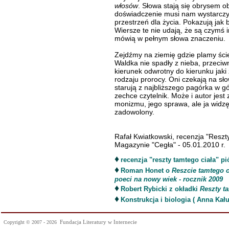
włosów
. Słowa stają się obrysem o
doświadczenie musi nam wystarczyć
przestrzeń dla życia. Pokazują jak 
Wiersze te nie udają, że są czymś 
mówią w pełnym słowa znaczeniu.
Zejdźmy na ziemię gdzie plamy ście
Waldka nie spadły z nieba, przeciwni
kierunek odwrotny do kierunku jaki
rodzaju prorocy. Oni czekają na sło
starują z najbliższego pagórka w gó
zechce czytelnik. Może i autor jes
monizmu, jego sprawa, ale ja widzę 
zadowolony.
Rafał Kwiatkowski, recenzja "Resz
Magazynie "Cegła" - 05.01.2010 r.
♦
recenzja "reszty tamtego ciała" p
♦
Roman Honet o
Reszcie tamtego c
poeci na nowy wiek - rocznik 2009
♦
Robert Rybicki z okładki
Reszty t
♦
Konstrukcja i biologia ( Anna Kał
Fundacja Literatury w Internecie
Copyright © 2007 - 2026