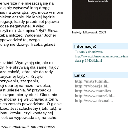
że wiersze nie mieszczą się na
rają się wytyczyć inną drogę
dzieś na zewnątrz, być może w moim
iekoniecznie. Najlepiej będzie
egacji, każdy przedmiot pojawia
rodze negatywnej. A więc
zyli nie). Jak opisać Byt? Słowa
Instytyt Mikołowski 2009
trzeba milczeć. Waldemar Jocher
wypowiedzieć to, czego
 się nie dziwię. Trzeba gdzieś
Informacje:
Tu tomik do nabycia
http://www.dobraksiazka.net/reszta-tam
ciala-p-144599.html
z biel. Wymykają się, ale nie
y. Nie ukrywają dla samej frajdy
rzą całość, której nie da rady
Linki:
rycznej krytyki. Krytyki
 rozrywaniu, szarpaniu,
http://instytutmik...
i opartej na nożu i widelcu,
http://ryboezja.bl...
ast uniesienia. W przypadku
http://www.manifes...
ynoszące mierny efekt. Głosu nie
http://www.marekhl...
y, można się wsłuchiwać a ton w
http://www.nieznal...
o co zostało powiedziane. O głosie
eć. Jest szlachetny ( tak, tak), w
mu krzyku, czyli konfesyjnej
i coś co wypowiada się na ucho.
ierzasz malować, nie ma barwy