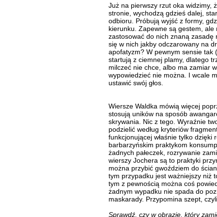
Już na pierwszy rzut oka widzimy, 
stronie, wychodzą gdzieś dalej, sta
odbioru. Próbują wyjść z formy, g
kierunku. Zapewne są gestem, ale n
zastosować do nich znaną zasadę n
się w nich jakby odczarowany na d
apofatyzm? W pewnym sensie tak (c
startują z ciemnej plamy, dlatego 
milczeć nie chce, albo ma zamiar 
wypowiedzieć nie można. I wcale mu
ustawić swój głos.
Wiersze Waldka mówią więcej poprze
stosują uników na sposób awangard
skrywania. Nic z tego. Wyraźnie two
podzielić według kryteriów fragmenta
funkcjonującej właśnie tylko dzięki
barbarzyńskim praktykom konsumpcj
żadnych pałeczek, rozrywanie zami
wierszy Jochera są to praktyki prz
można przybić gwoździem do ścian
tym przypadku jest ważniejszy niż t
tym z pewnością można coś powiedzi
żadnym wypadku nie spada do pozio
maskarady. Przypomina szept, czyl
Sprawdź, czy w obrazie, który zam