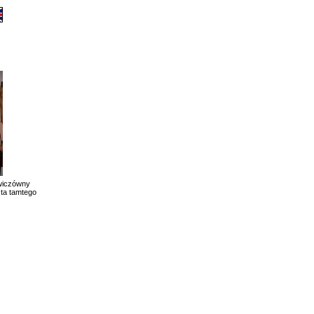
owiczówny
zta tamtego