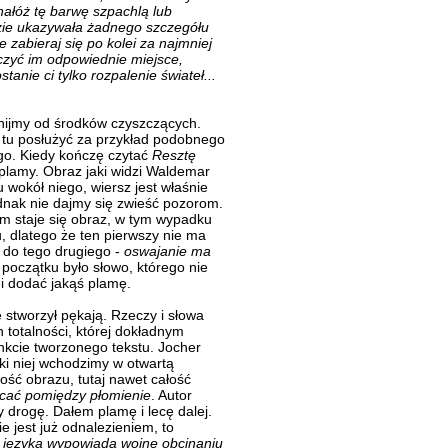
 nałóż tę barwę szpachlą lub
ie ukazywała żadnego szczegółu
 zabieraj się po kolei za najmniej
zyć im odpowiednie miejsce,
anie ci tylko rozpalenie świateł...
nijmy od środków czyszczących.
tu posłużyć za przykład podobnego
ego. Kiedy kończę czytać
Resztę
i plamy. Obraz jaki widzi Waldemar
u wokół niego, wiersz jest właśnie
dnak nie dajmy się zwieść pozorom.
em staje się obraz, w tym wypadku
u, dlatego że ten pierwszy nie ma
 do tego drugiego -
oswajanie ma
 początku było słowo, którego nie
 i dodać jakąś plamę.
 stworzył pękają. Rzeczy i słowa
 totalności, której dokładnym
nkcie tworzonego tekstu. Jocher
ki niej wchodzimy w otwartą
ość obrazu, tutaj nawet całość
cać pomiędzy płomienie
. Autor
y drogę. Dałem plamę i lecę dalej.
 jest już odnalezieniem, to
 języka wypowiada wojnę obcinaniu