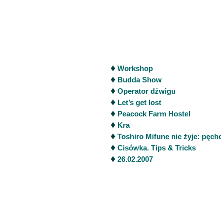
♦
Workshop
♦
Budda Show
♦
Operator dźwigu
♦
Let’s get lost
♦
Peacock Farm Hostel
♦
Kra
♦
Toshiro Mifune nie żyje: pęch
♦
Cisówka. Tips & Tricks
♦
26.02.2007