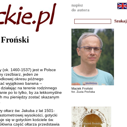
napisz
do autora
 Froński
 (ok. 1460-1537) jest w Polsce
ny rzeźbiarz, jeden ze
rodkowej okresu późnego
stać wyjątkowo barwna –
 działając na terenie rodzinnego
Maciek Froński
nie po to tylko, by za lekkomyślne
fot. Zuzia Frońska
ch mu pieniędzy zostać skazanym
.
 ołtarz św. Jakuba z lat 1501-
stometrowej wysokości, gotycki
uje się w gotyckim kościele św.
Główna część ołtarza przedstawia