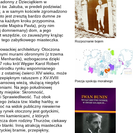
Madonny z Dzieciątkiem w
i św. Jakuba, w predeli podziwiać
y, a w samym kościele zgromadzono
asto jest zresztą bardzo dumne ze
na każdym kroku przypomina.
stie Majstra Pavla), przy nim
iej domniemany) dom, a jego
st wszędzie, co zauważymy krążąc
h tego zabytkowego miasteczka.
Rozpoznanie bojem
łowackiej architektury. Otoczona
nymi murami obronnymi (z trzema
ą Menharda), wzbogacona dzięki
17 roku król Węgier Karol Robert
pośrodku rynku wspomnianego
 z ostatniej ćwierci XIV wieku, może
rzepięknym ratuszem z XV-XVIII
Poezja spokoju moralnego
sansową wieżą, służącą niegdyś
eniami. Na jego południowej
ty miejskie: Skromność,
i Sprawiedliwość. Tuż obok
o żelaza tzw. klatkę hańby, w
oć na widok publiczny niewierne
ły rynek otoczony jest gotyckimi,
i kamienicami, z których
zcza dom rodziny Thurzów, ciekawy
blanki. Inną atrakcją miasteczka
zyckiej bramie, przepiękny,