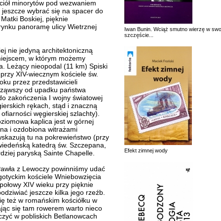
ciół minorytów pod wezwaniem
 jeszcze wybrać się na spacer do
Matki Boskiej, pięknie
ynku panoramę ulicy Wietrznej
Iwan Bunin. Wciąż smutno wierzę w swo
szczęście...
ej nie jedyną architektoniczną
ż miejscem, w którym możemy
ła. Leżący nieopodal (11 km) Spiski
 przy XIV-wiecznym kościele św.
ku przez przedstawicieli
cząwszy od upadku państwa
o zakończenia I wojny światowej
ierskich rękach, stąd i znaczną
fiarności węgierskiej szlachty).
ziomowa kaplica jest w górnej
na i ozdobiona witrażami
 wskazują tu na pokrewieństwo (przy
 wiedeńską katedrą św. Szczepana,
Efekt zimnej wody
dziej paryską Sainte Chapelle.
Pawła z Lewoczy powinniśmy udać
 gotyckim kościele Wniebowzięcia
 połowy XIV wieku przy pięknie
dziwiać jeszcze kilka jego rzeźb.
 się też w romańskim kościółku w
ając się tam rowerem warto nieco
aczyć w pobliskich Betlanowcach