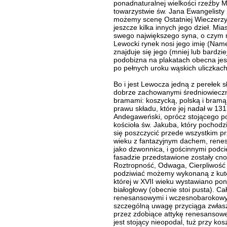
ponadnaturalnej wielkości rzeźby 
towarzystwie św. Jana Ewangelisty 
możemy scenę Ostatniej Wieczerz
jeszcze kilka innych jego dzieł. Mi
swego największego syna, o czym 
Lewocki rynek nosi jego imię (Name
znajduje się jego (mniej lub bardz
podobizna na plakatach obecna je
po pełnych uroku wąskich uliczkac
Bo i jest Lewocza jedną z perełek s
dobrze zachowanymi średniowiecz
bramami: koszycką, polską i bram
prawu składu, które jej nadał w 13
Andegaweński, oprócz stojącego 
kościoła św. Jakuba, który pochodzi
się poszczycić przede wszystkim p
wieku z fantazyjnym dachem, rene
jako dzwonnica, i gościnnymi podci
fasadzie przedstawione zostały cno
Roztropność, Odwaga, Cierpliwość 
podziwiać możemy wykonaną z kuteg
której w XVII wieku wystawiano pon
białogłowy (obecnie stoi pusta). Ca
renesansowymi i wczesnobarokowym
szczególną uwagę przyciąga zwłas
przez zdobiące attykę renesansowe 
jest stojący nieopodal, tuż przy kos