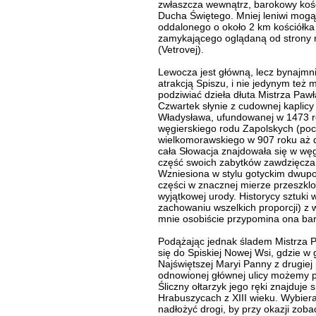
zwłaszcza wewnątrz, barokowy koś
Ducha Świętego. Mniej leniwi mogą
oddalonego o około 2 km kościółka 
zamykającego oglądaną od strony r
(Vetrovej).
Lewocza jest główną, lecz bynajmni
atrakcją Spiszu, i nie jedynym te
podziwiać dzieła dłuta Mistrza Paw
Czwartek słynie z cudownej kaplicy
Władysława, ufundowanej w 1473 ro
węgierskiego rodu Zapolskych (po
wielkomorawskiego w 907 roku aż d
cała Słowacja znajdowała się w węg
część swoich zabytków zawdzięcza o
Wzniesiona w stylu gotyckim dwupo
części w znacznej mierze przeszklo
wyjątkowej urody. Historycy sztuki
zachowaniu wszelkich proporcji) z
mnie osobiście przypomina ona bar
Podążając jednak śladem Mistrza 
się do Spiskiej Nowej Wsi, gdzie w
Najświętszej Maryi Panny z drugiej
odnowionej głównej ulicy możemy po
Śliczny ołtarzyk jego ręki znajduje
Hrabuszycach z XIII wieku. Wybier
nadłożyć drogi, by przy okazji zob