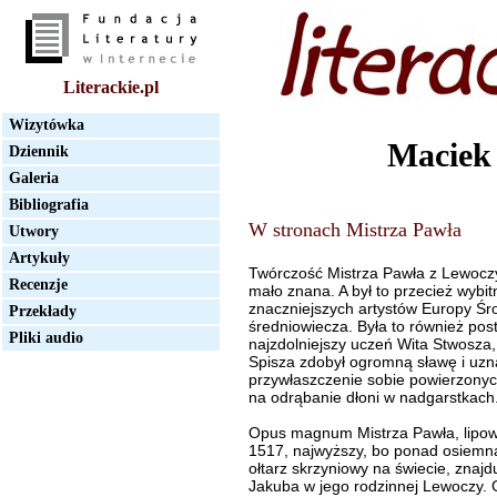
Literackie.pl
Wizytówka
Maciek
Dziennik
Galeria
Bibliografia
W stronach Mistrza Pawła
Utwory
Artykuły
Twórczość Mistrza Pawła z Lewoczy
Recenzje
mało znana. A był to przecież wybit
znaczniejszych artystów Europy Ś
Przekłady
średniowiecza. Była to również po
Pliki audio
najzdolniejszy uczeń Wita Stwosza,
Spisza zdobył ogromną sławę i uzna
przywłaszczenie sobie powierzony
na odrąbanie dłoni w nadgarstkach
Opus magnum Mistrza Pawła, lipowy
1517, najwyższy, bo ponad osiemna
ołtarz skrzyniowy na świecie, znajd
Jakuba w jego rodzinnej Lewoczy. 