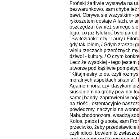
Froński żarliwie wystawia na 
bezwarunkowo, sam chyba też w
bawi. Obrywa się wszystkim - p
rykoszetem dostaje Allach, w a
oszczędza również samego sieb
tego, co już tylekroć było paro
"Świtezianki" czy "Laury i Filo
gdy tak lałem, / Gdym zraszał 
wielu rzeczach przeróżnych myś
dziwo! - kultury. / O czym konkr
Lecz że wysokiej - tego jestem 
utworze pod kąśliwie pompatyc
"Klitajmestry tolos, czyli rozmy
moralnych aspektach sikania".
Agamemnona czy klasykom prz
siusianiem na groby powinni to
samej bandy, zaprawieni w boja
na złość - ostentacyjnie naszcz
powiedzmy, naczynia na wonnośc
Nabuchodonozora, wsadzą sobi
Kolos, patos i głupota, sam Fro
przeciwko, żeby przedstawicieli
czyli idioci, bowiem to zwłasz
została ironia w Rozpoznaniu