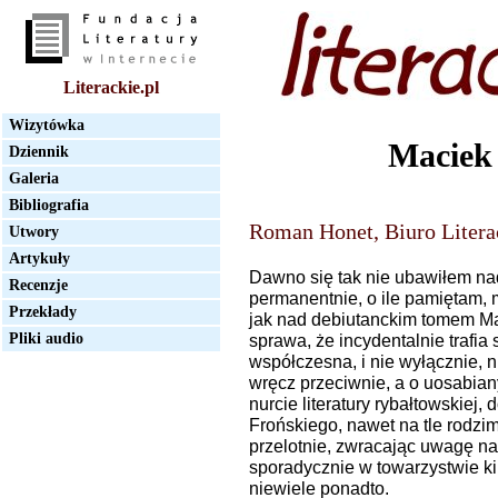
Literackie.pl
Wizytówka
Maciek
Dziennik
Galeria
Bibliografia
Roman Honet, Biuro Litera
Utwory
Artykuły
Dawno się tak nie ubawiłem nad 
Recenzje
permanentnie, o ile pamiętam, 
Przekłady
jak nad debiutanckim tomem M
Pliki audio
sprawa, że incydentalnie trafia 
współczesna, i nie wyłącznie, 
wręcz przeciwnie, a o uosabia
nurcie literatury rybałtowskiej,
Frońskiego, nawet na tle rodz
przelotnie, zwracając uwagę n
sporadycznie w towarzystwie ki
niewiele ponadto.