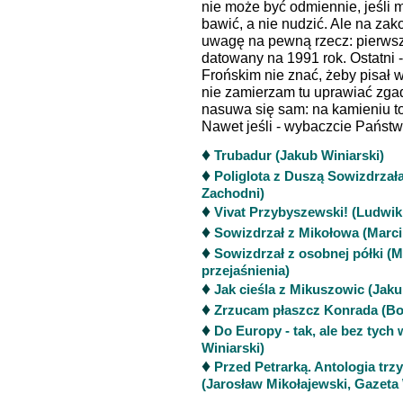
nie może być odmiennie, jeśli
bawić, a nie nudzić. Ale na za
uwagę na pewną rzecz: pierwsz
datowany na 1991 rok. Ostatni 
Frońskim nie znać, żeby pisał w 
nie zamierzam tu uprawiać zga
nasuwa się sam: na kamieniu to
Nawet jeśli - wybaczcie Państw
♦
Trubadur (Jakub Winiarski)
♦
Poliglota z Duszą Sowizdrzał
Zachodni)
♦
Vivat Przybyszewski! (Ludwik
♦
Sowizdrzał z Mikołowa (Marc
♦
Sowizdrzał z osobnej półki (M
przejaśnienia)
♦
Jak cieśla z Mikuszowic (Jaku
♦
Zrzucam płaszcz Konrada (Bo
♦
Do Europy - tak, ale bez tych
Winiarski)
♦
Przed Petrarką. Antologia trz
(Jarosław Mikołajewski, Gazeta