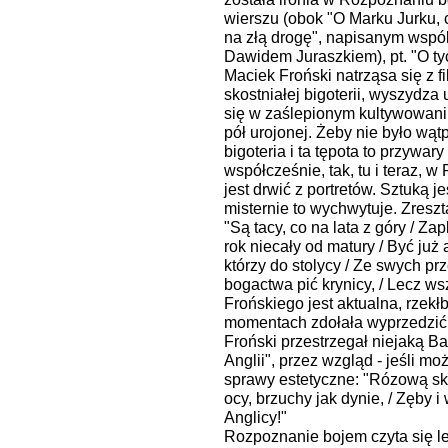
wierszu (obok "O Marku Jurku, c
na złą drogę", napisanym wspó
Dawidem Juraszkiem), pt. "O tyc
Maciek Froński natrząsa się z fi
skostniałej bigoterii, wyszydz
się w zaślepionym kultywowaniu 
pół urojonej. Żeby nie było wątpl
bigoteria i ta tępota to przywa
współcześnie, tak, tu i teraz, w
jest drwić z portretów. Sztuką je
misternie to wychwytuje. Zresz
"Są tacy, co na lata z góry / Za
rok niecały od matury / Być ju
którzy do stolycy / Ze swych prz
bogactwa pić krynicy, / Lecz wsz
Frońskiego jest aktualna, rzek
momentach zdołała wyprzedzić 
Froński przestrzegał niejaką Ba
Anglii", przez wzgląd - jeśli mo
sprawy estetyczne: "Rózową skó
ocy, brzuchy jak dynie, / Zęby 
Anglicy!"
Rozpoznanie bojem czyta się lek