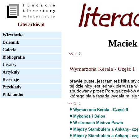
Literackie.pl
Wizytówka
Maciek
Dziennik
Galeria
2
<<
1
Bibliografia
Utwory
Wymarzona Kerala - Część I
Artykuły
Recenzje
prawie puste, jest tam też kilka st
tej dzielnicy jest jednak pierwsza w
Przekłady
zbudowany przez Portugalczyków w 
Pliki audio
którego biała fasada wydała mi si
2
<<
1
♦
Wymarzona Kerala - Część II
♦
Mykonos i Delos
♦
W stronach Mistrza Pawła
♦
Między Stambułem a Ankarą - czę
♦
Między Stambułem a Ankarą - częś