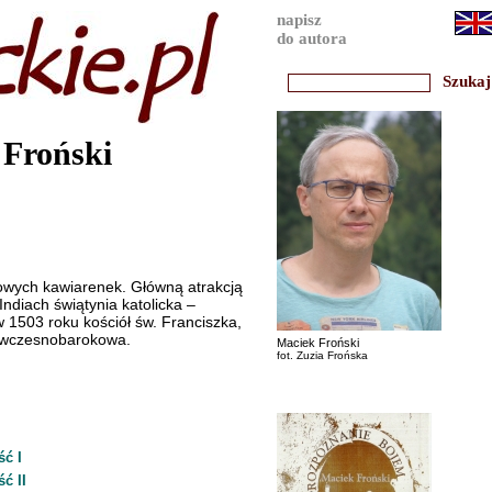
napisz
do autora
 Froński
ylowych kawiarenek. Główną atrakcją
 Indiach świątynia katolicka –
1503 roku kościół św. Franciszka,
ę wczesnobarokowa.
Maciek Froński
fot. Zuzia Frońska
ść I
ć II