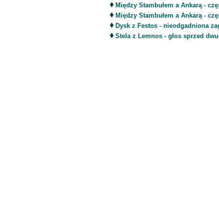
♦
Między Stambułem a Ankarą - częś
♦
Między Stambułem a Ankarą - czę
♦
Dysk z Festos - nieodgadniona z
♦
Stela z Lemnos - głos sprzed dwu