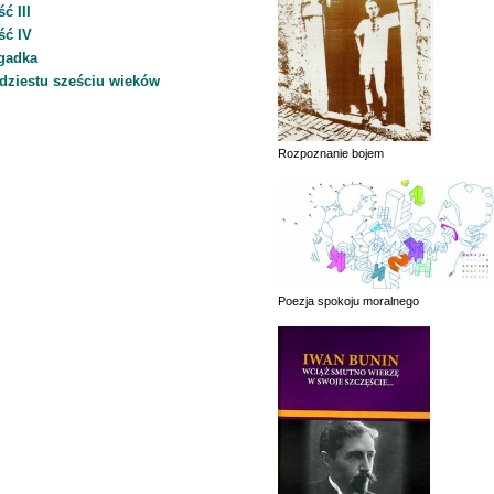
ć III
ść IV
agadka
dziestu sześciu wieków
Rozpoznanie bojem
Poezja spokoju moralnego